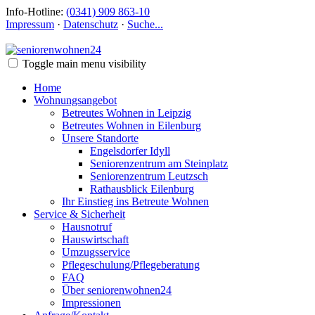
Info-Hotline:
(0341) 909 863-10
Impressum
·
Datenschutz
·
Suche...
Toggle main menu visibility
Home
Wohnungsangebot
Betreutes Wohnen in Leipzig
Betreutes Wohnen in Eilenburg
Unsere Standorte
Engelsdorfer Idyll
Seniorenzentrum am Steinplatz
Seniorenzentrum Leutzsch
Rathausblick Eilenburg
Ihr Einstieg ins Betreute Wohnen
Service & Sicherheit
Hausnotruf
Hauswirtschaft
Umzugsservice
Pflegeschulung/Pflegeberatung
FAQ
Über seniorenwohnen24
Impressionen